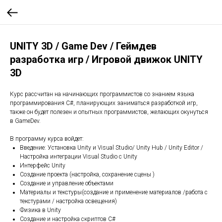
UNITY 3D / Game Dev / Геймдев
разработка игр / Игровой движок UNITY
3D
Курс рассчитан на начинающих программистов со знанием языка
программирования С#, планирующих заниматься разработкой игр,
также он будет полезен и опытных программистов, желающих окунуться
в GameDev.
В программу курса войдет:
Введение: Установка Unity и Visual Studio/ Unity Hub / Unity Editor /
Настройка интеграции Visual Studio с Unity
Интерфейс Unity
Создание проекта (настройка, сохранение сцены )
Создание и управление объектами
Материалы и текстуры(создание и применение материалов /работа с
текстурами / настройка освещения)
Физика в Unity
Создание и настройка скриптов С#