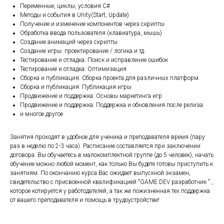
Переменные, циклы, условия С#
Методы и события в Unity(Start, Update)
Получение и изменение компонентов через скрипты
Обработка ввода пользователя (клавиатура, мышь)
Создание анимаций через скрипты
Создание игры: проектирование / логика и тд
Тестирование и отладка: Поиск и исправление ошибок
Тестирование и отладка: Оптимизация
Сборка и публикация: Сборка проекта для различных платформ
Сборка и публикация: Публикация игры
Продвижение и поддержка: Основы маркетинга игр
Продвижение и поддержка: Поддержка и обновления после релиза
и многое другое
Занятия проходят в удобное для ученика и преподавателя время (пару
раз в неделю по 2-3 часа). Расписание составляется при заключении
договора. Вы обучаетесь в малокомплектной группе (до 5 человек), начать
обучение можно любой момент, как только Вы будете готовы приступить к
занятиям. По окончанию курса Вас ожидает выпускной экзамен,
свидетельство с присвоенной квалификацией "GAME DEV разработчик " ,
которое котируется у работодателей, а так же пожизненная тех поддержка
от вашего преподавателя и помощь в трудоустройстве!