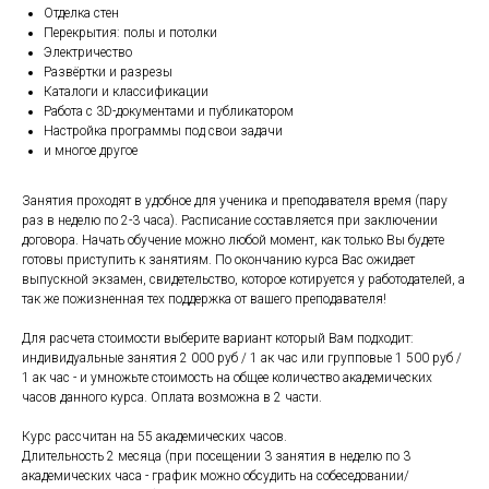
Отделка стен
Перекрытия: полы и потолки
Электричество
Развёртки и разрезы
Каталоги и классификации
Работа с 3D-документами и публикатором
Настройка программы под свои задачи
и многое другое
Занятия проходят в удобное для ученика и преподавателя время (пару
раз в неделю по 2-3 часа). Расписание составляется при заключении
договора. Начать обучение можно любой момент, как только Вы будете
готовы приступить к занятиям. По окончанию курса Вас ожидает
выпускной экзамен, свидетельство, которое котируется у работодателей, а
так же пожизненная тех поддержка от вашего преподавателя!
Для расчета стоимости выберите вариант который Вам подходит:
индивидуальные занятия 2 000 руб / 1 ак час или групповые 1 500 руб /
1 ак час - и умножьте стоимость на общее количество академических
часов данного курса. Оплата возможна в 2 части.
Курс рассчитан на 55 академических часов.
Длительность 2 месяца (при посещении 3 занятия в неделю по 3
академических часа - график можно обсудить на собеседовании/