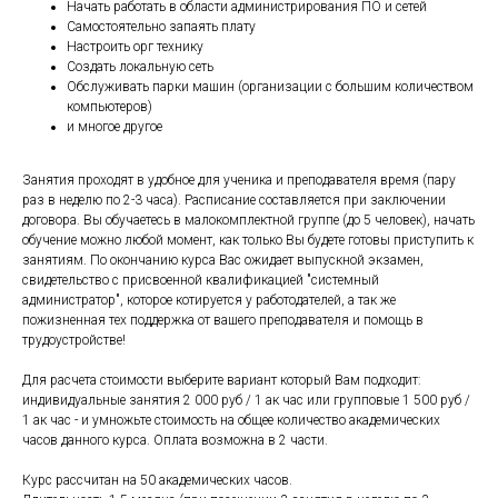
Начать работать в области администрирования ПО и сетей
Самостоятельно запаять плату
Настроить орг технику
Создать локальную сеть
Обслуживать парки машин (организации с большим количеством
компьютеров)
и многое другое
Занятия проходят в удобное для ученика и преподавателя время (пару
раз в неделю по 2-3 часа). Расписание составляется при заключении
договора. Вы обучаетесь в малокомплектной группе (до 5 человек), начать
обучение можно любой момент, как только Вы будете готовы приступить к
занятиям. По окончанию курса Вас ожидает выпускной экзамен,
свидетельство с присвоенной квалификацией "системный
администратор", которое котируется у работодателей, а так же
пожизненная тех поддержка от вашего преподавателя и помощь в
трудоустройстве!
Для расчета стоимости выберите вариант который Вам подходит:
индивидуальные занятия 2 000 руб / 1 ак час или групповые 1 500 руб /
1 ак час - и умножьте стоимость на общее количество академических
часов данного курса. Оплата возможна в 2 части.
Курс рассчитан на 50 академических часов.