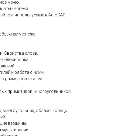
ное меню.
наты чертежа.
айлов, используемые в AutoCAD.
.
 объектам чертежа.
и. Свойства слоев.
, блокировка.
ажений.
илей и работа с ними.
го размерных стилей.
вых примитивов, многоугольников.
 многоугольник, облако, кольцо.
ий.
щие вершины.
и мультилиний.