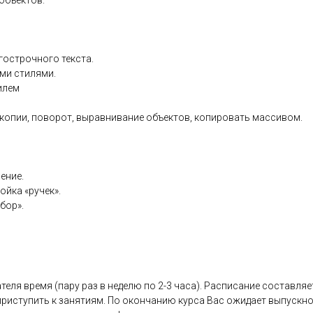
объектов.
гострочного текста.
ми стилями.
илем
 копии, поворот, выравнивание объектов, копировать массивом.
ение.
ойка «ручек».
бор».
теля время (пару раз в неделю по 2-3 часа). Расписание составля
риступить к занятиям. По окончанию курса Вас ожидает выпускной