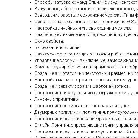
Способы запуска команд. Опции команд, контекст
Визуальные, абсолютные и относительные коорди
Завершение работы и сохранение чертежа. Типы ф
Основные правила выполнения чертежей по ЕСКД
Настройка линейных и угловых единиц чертежа.
Назначение и изменение типа, веса линий и цвета
Окно свойств.
Загрузка типов линий.
Назначение слоев. Создание слоев и работа с ним
Управление слоями – выключение, замораживание
Команды зумирования и панорамирования изобр
Создание аннотативных текстовых и размерных ст
Настройка машиностроительного и архитектурно
Создание и редактирование шаблона чертежа.
Построение прямоугольников, окружностей, дуго
Линейные примитивы.
Построение вспомогательных прямых и лучей.
Двумерные полилинии: полилиния, прямоугольник,
Построение и редактирование двумерных полилин
Сплайн. Понятия: определяющие точки, управляю
Построение и редактирование мультилиний. Стил