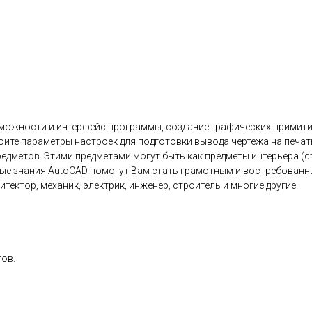
зможности и интерфейс программы, создание графических примит
оите параметры настроек для подготовки вывода чертежа на печат
дметов. Этими предметами могут быть как предметы интерьера (ст
ые знания AutoCAD помогут Вам стать грамотным и востребованн
ектор, механик, электрик, инженер, строитель и многие другие
ов.