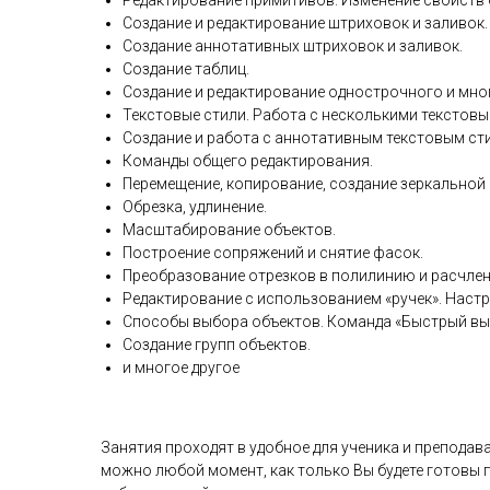
Редактирование примитивов. Изменение свойств 
Создание и редактирование штриховок и заливок.
Создание аннотативных штриховок и заливок.
Создание таблиц.
Создание и редактирование однострочного и мно
Текстовые стили. Работа с несколькими текстовы
Создание и работа с аннотативным текстовым ст
Команды общего редактирования.
Перемещение, копирование, создание зеркальной
Обрезка, удлинение.
Масштабирование объектов.
Построение сопряжений и снятие фасок.
Преобразование отрезков в полилинию и расчлен
Редактирование с использованием «ручек». Настр
Способы выбора объектов. Команда «Быстрый вы
Создание групп объектов.
и многое другое
Занятия проходят в удобное для ученика и преподава
можно любой момент, как только Вы будете готовы п