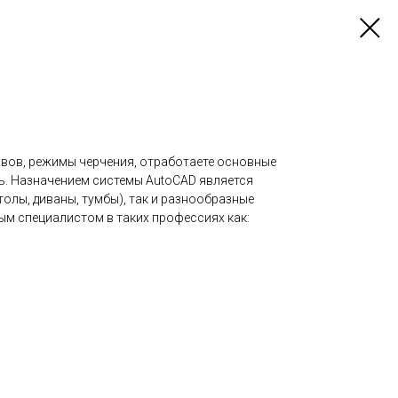
ивов, режимы черчения, отработаете основные
ь. Назначением системы AutoCAD является
олы, диваны, тумбы), так и разнообразные
ым специалистом в таких профессиях как: