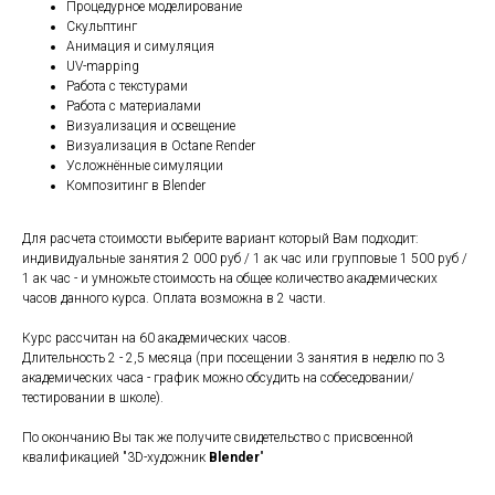
Процедурное моделирование
Скульптинг
Анимация и симуляция
UV-mapping
Работа с текстурами
Работа с материалами
Визуализация и освещение
Визуализация в Octane Render
Усложнённые симуляции
Композитинг в Blender
Для расчета стоимости выберите вариант который Вам подходит:
индивидуальные занятия 2 000 руб / 1 ак час или групповые 1 500 руб /
1 ак час - и умножьте стоимость на общее количество академических
часов данного курса. Оплата возможна в 2 части.
Курс рассчитан на 60 академических часов.
Длительность 2 - 2,5 месяца (при посещении 3 занятия в неделю по 3
академических часа - график можно обсудить на собеседовании/
тестировании в школе).
По окончанию Вы так же получите свидетельство с присвоенной
квалификацией "3D-художник
Blender
"